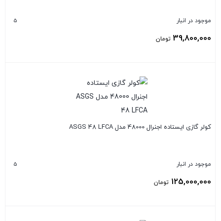
5
موجود در انبار
39,800,000
تومان
بستن
کولر گازی ایستاده اجنرال 48000 مدل ASGS 48 LFCA
5
موجود در انبار
125,000,000
تومان
بستن