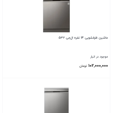
ماشین ظرفشویی 14 نفره ال‌جی 532
موجود در انبار
102,000,000
تومان
بستن