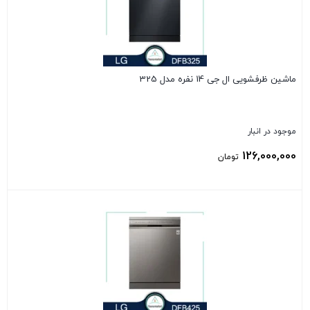
ماشین ظرفشویی ال جی 14 نفره مدل 325
موجود در انبار
126,000,000
تومان
بستن