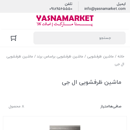
ایمیل
تلفن
09189565550
info@yasnamarket.com
خانه
/
ماشین ظرفشویی
/
ماشین ظرفشویی براساس برند
/ ماشین ظرفشویی
ال جی
ماشین ظرفشویی ال جی
صافی‌ها
امتیاز
8 محصول