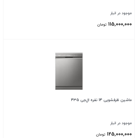
موجود در انبار
115,000,000
تومان
بستن
ماشین ظرفشویی 14 نفره ال‌جی 435
موجود در انبار
125,000,000
تومان