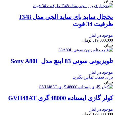
بستن
یخچال ساید بای ساید الجی مدل J348
ظرفیت 34 فوت
موجود در انبار
319,000,000
تومان
بستن
تلویزیونی سونی 83 اینچ مدل Sony A80L
موجود در انبار
برای قیمت تماس بگیرید
بستن
کولر گازی ایستاده 48000 گری GVH48AT
موجود در انبار
129,000,000
تومان