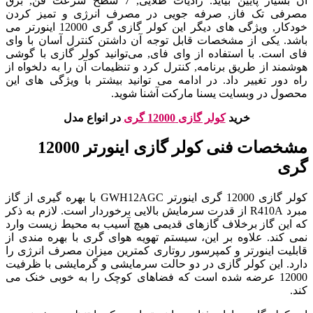
آن بسیار پایین بیاید. رادیات طلایی, 7 سطح سرعت فن, برق
مصرفی تک فاز, صرفه جویی در مصرف انرژی و تمیز کردن
خودکار, ویژگی های دیگر این کولر گازی گری 12000 اینورتر می
باشد. یکی از مشخصات قابل توجه آن داشتن کنترل آسان با وای
فای است. با استفاده از وای فای, می‌توانید کولر گازی با گوشی
هوشمند از طریق برنامه, کنترل کرد و تنظیمات آن را به دلخواه از
راه دور تغییر داد. در ادامه می توانید بیشتر با ویژگی های این
محصول در وبسایت یسنا مارکت آشنا شوید.
خرید
کولر گازی 12000 گری
در انواع مدل
مشخصات فنی کولر گازی اینورتر 12000
گری
کولر گازی 12000 گری اینورتر GWH12AGC با بهره گیری از گاز
مبرد R410A از قدرت سرمایش بالایی برخوردار است. لازم به ذکر
که این گاز برخلاف گازهای قدیمی هیچ آسیب به محیط زیست وارد
نمی کند. علاوه بر این، سیستم تهویه هوای گری با بهره مندی از
قابلیت اینورتر و کمپرسور روتاری کمترین میزان مصرف انرژی را
دارد. این کولر گازی در دو حالت سرمایشی و گرمایشی با ظرفیت
12000 عرضه شده است که فضاهای کوچک را به خوبی خنک می
کند.