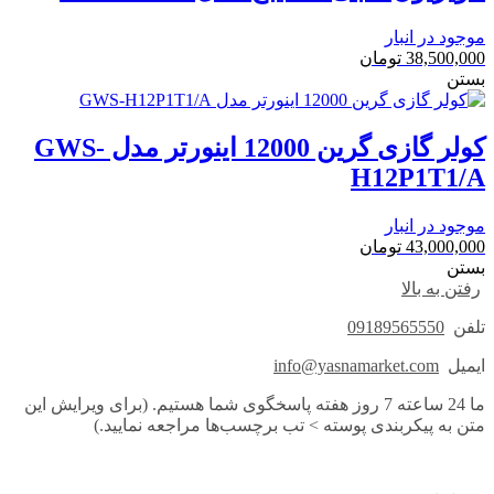
موجود در انبار
38,500,000
تومان
بستن
کولر گازی گرین 12000 اینورتر مدل GWS-
H12P1T1/A
موجود در انبار
43,000,000
تومان
بستن
رفتن به بالا
تلفن
09189565550
ایمیل
info@yasnamarket.com
ما 24 ساعته 7 روز هفته پاسخگوی شما هستیم. (برای ویرایش این
متن به پیکربندی پوسته > تب برچسب‌ها مراجعه نمایید.)