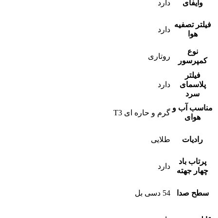
وایفای
دارد
فیلتر تصفیه
دارد
هوا
نوع
روتاری
کمپرسور
فیلتر
پلاسمای
دارد
سرد
مناسب آب و
گرم و حاره ای T3
هوای
رادیات
طلایی
پرتاب باد
دارد
چهار جهته
سطح صدا
54 دسی بل