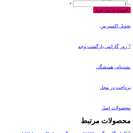
کولر
+
-
گازی
افزودن به سبد خرید
گری
12000
اینورتر
تحویل اکسپرس
مدل
GWH12AGC
عدد
7 روز گارانتی بازگشت وجه
پشتیبانی همیشگی
پرداخت در محل
محصولات اصل
محصولات مرتبط