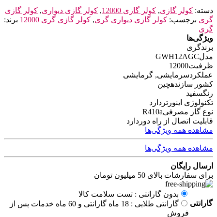
دسته:
کولر گازی
,
کولر گازی 12000
,
کولر گازی دیواری
,
کولر گازی
گری
برچسب:
کولر گازی دیواری گری
,
کولر گازی گری 12000
برند:
گری
ویژگی‌ها
برند
گری
مدل
GWH12AGC
ظرفیت
12000
عملکرد
سرمایشی, گرمایشی
کشور سازنده
چین
رنگ
سفید
تکنولوژی اینورتر
دارد
نوع گاز مصرفی
R410a
قابلیت اتصال از راه دور
دارد
مشاهده همه ویژگی‌ها
مشاهده همه ویژگی‌ها
ارسال رایگان
برای سفارشات بالای 50 میلیون تومان
بدون گارانتی : تست سلامت کالا
گارانتی
گارانتی طلایی : 18 ماه گارانتی و 60 ماه خدمات پس از
فروش