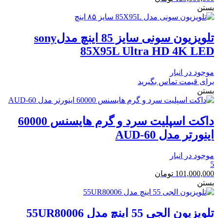
بستن
تلویزیون سونی سایز 85 اینچ مدلsony
85X95L Ultra HD 4K LED
موجود در انبار
برای قیمت تماس بگیرید
بستن
داکت اسپلیت سرد و گرم هایسنس 60000
اینورتر مدل AUD-60
موجود در انبار
5
101,000,000
تومان
بستن
تلویزیون الجی 55 اینچ مدل 55UR80006