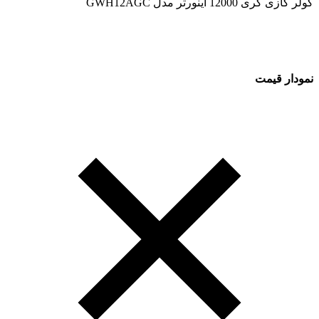
کولر گازی گری 12000 اینورتر مدل GWH12AGC
نمودار قیمت