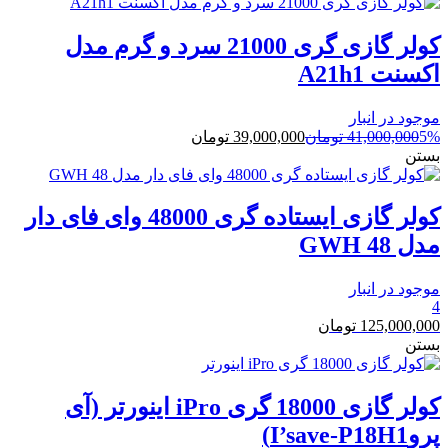
کولر گازی گری 21000 سرد و گرم مدل
اکسنت A21h1
موجود در انبار
5%
41,000,000
تومان
39,000,000
تومان
بستن
کولر گازی ایستاده گری 48000 وای فای دار
مدل 48 GWH
موجود در انبار
4
125,000,000
تومان
بستن
کولر گازی 18000 گری iPro اینورتر (آی
پروI’save-P18H1)