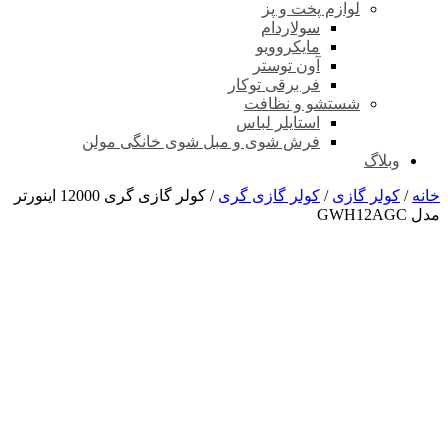
لوازم پخت و پز
سولاردام
مایکروویو
آون توستر
فر برقی توکار
شستشو و نظافت
استایلر لباس
فرش شوی و مبل شوی خانگی مولن
وبلاگ
خانه
/
کولر گازی
/
کولر گازی گری
/ کولر گازی گری 12000 اینورتر
مدل GWH12AGC