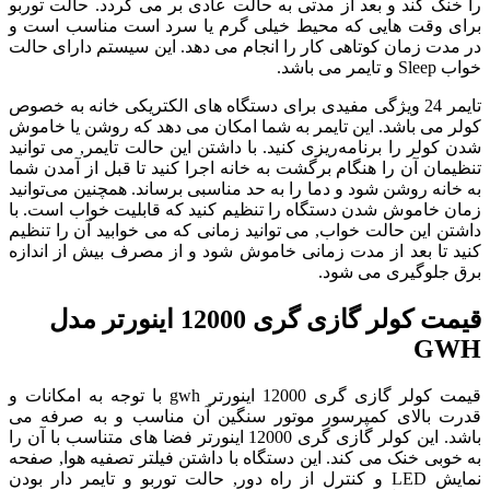
را خنک کند و بعد از مدتی به حالت عادی بر می گردد. حالت توربو
برای وقت هایی که محیط خیلی گرم یا سرد است مناسب است و
در مدت زمان کوتاهی کار را انجام می دهد. این سیستم دارای حالت
خواب Sleep و تایمر می باشد.
تایمر 24 ویژگی مفیدی برای دستگاه های الکتریکی خانه به خصوص
کولر می باشد. این تایمر به شما امکان می دهد که روشن یا خاموش
شدن کولر را برنامه‌ریزی کنید. با داشتن این حالت تایمر, می توانید
تنظیمان آن را هنگام برگشت به خانه اجرا کنید تا قبل از آمدن شما
به خانه روشن شود و دما را به حد مناسبی برساند. همچنین می‌توانید
زمان خاموش شدن دستگاه را تنظیم کنید که قابلیت خواب است. با
داشتن این حالت خواب, می توانید زمانی که می خوابید آن را تنظیم
کنید تا بعد از مدت زمانی خاموش شود و از مصرف بیش از اندازه
برق جلوگیری می شود.
قیمت کولر گازی گری 12000 اینورتر مدل
GWH
قیمت کولر گازی گری 12000 اینورتر gwh با توجه به امکانات و
قدرت بالای کمپرسور موتور سنگین آن مناسب و به صرفه می
باشد. این کولر گازی گری 12000 اینورتر فضا های متناسب با آن را
به خوبی خنک می کند. این دستگاه با داشتن فیلتر تصفیه هوا, صفحه
نمایش LED و کنترل از راه دور, حالت توربو و تایمر دار بودن