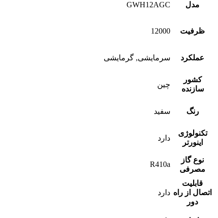
مدل
GWH12AGC
ظرفیت
12000
عملکرد
سرمایشی, گرمایشی
کشور
چین
سازنده
رنگ
سفید
تکنولوژی
دارد
اینورتر
نوع گاز
R410a
مصرفی
قابلیت
اتصال از راه
دارد
دور