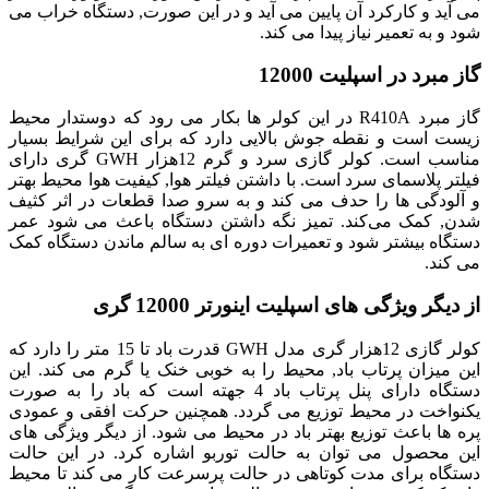
می آید و کارکرد آن پایین می آید و در این صورت, دستگاه خراب می
شود و به تعمیر نیاز پیدا می کند.
گاز مبرد در اسپلیت 12000
گاز مبرد R410A در این کولر ها بکار می رود که دوستدار محیط
زیست است و نقطه جوش بالایی دارد که برای این شرایط بسیار
مناسب است. کولر گازی سرد و گرم 12هزار GWH گری دارای
فیلتر پلاسمای سرد است. با داشتن فیلتر هوا, کیفیت هوا محیط بهتر
و آلودگی ها را حدف می کند و به سرو صدا قطعات در اثر کثیف
شدن, کمک می‌کند. تمیز نگه داشتن دستگاه باعث می شود عمر
دستگاه بیشتر شود و تعمیرات دوره ای به سالم ماندن دستگاه کمک
می کند.
از دیگر ویژگی های اسپلیت اینورتر 12000 گری
کولر گازی 12هزار گری مدل GWH قدرت باد تا 15 متر را دارد که
این میزان پرتاب باد, محیط را به خوبی خنک یا گرم می کند. این
دستگاه دارای پنل پرتاب باد 4 جهته است که باد را به صورت
یکنواخت در محیط توزیع می گردد. همچنین حرکت افقی و عمودی
پره ها باعث توزیع بهتر باد در محیط می شود. از دیگر ویژگی های
این محصول می توان به حالت توربو اشاره کرد. در این حالت
دستگاه برای مدت کوتاهی در حالت پرسرعت کار می کند تا محیط