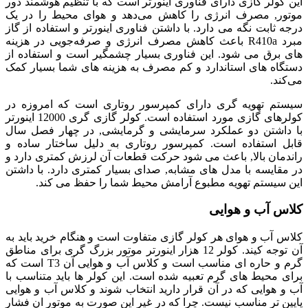
این کولر گازی دارای فناوری اینورتر است که با تنظیم هوشمند دور
موتور, مصرف انرژی را کاهش می‌دهد و هوای محیط را در یک
درجه ثابت نگه می دارد. با داشتن فناوری اینورتر و استفاده از گاز
مبرد R410a باعث کاهش مصرف انرژی و صرفه‌جویی در هزینه‌
های برق می شود. این فناوری بسیار چشمگیر است و استفاده از
دستگاه های استاندارد و کم مصرف به هزینه های شما بسیار کمک
می‌کند.
سیستم تهویه گری دارای کمپرسور روتاری است که امروزه در
کولرهای گازی مورد استفاده است. کولر گازی گری 12000 اینورتر
با داشتن دو عملکرد سرمایشی و گرمایشی, در چهار فصل سال
قابل استفاده است. کمپرسور روتاری به دلیل ساختار ساده و
راندمان بالا, باعث می شود حرکت قطعات آن لرزش کمتری دارد و
در مقایسه با مدل‌ های مشابه, صدای بسیار کمتری دارد. با داشتن
این سیستم تهویه مطبوع آرامش محیط شما را حفظ می کند.
کلاس آب و هوایی
کلاس آب و هوای هر کولر گازی متفاوت است و هنگام خرید باید به
آن توجه کیند. کولر 12 هزار اینورتر موتور بزرگ گری برای مناطق
گرم و حاره ای مناسب است و کلاس آب و هوایی آن T3 است که
برای محیط های گرم تعبیه شده است. این کولر ها باید متناسب با
آب و هوایی که در آن قرار دارید انتخاب شوند و کلاس آب و هوایی
پایین تر مناسب نیست. چرا که در غیر این صورت به موتور ان فشار