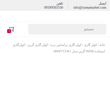
ایمیل
تلفن
09189565550
info@yasnamarket.com
1
خانه
/
کولر گازی
/
کولر گازی براساس برند
/
کولر گازی گرین
/ کولرگازی
ایستاده 96000 گرین مدل H96P1T3/R1