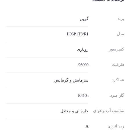
برند
گرین
مدل
H96P1T3/R1
کمپرسور
روتاری
ظرفیت
96000
عملکرد
سرمایش و گرمایش
گاز مبرد
R410a
مناسب آب و هوای
حاره ای و معتدل
رده انرژی
A