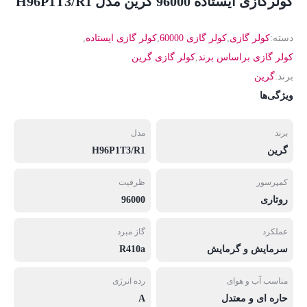
کولرگازی ایستاده 96000 گرین مدل H96P1T3/R1
دسته:
کولر گازی
,
کولر گازی 60000
,
کولر گازی ایستاده
,
کولر گازی براساس برند
,
کولر گازی گرین
برند:
گرین
ویژگی‌ها
برند
مدل
گرین
H96P1T3/R1
کمپرسور
ظرفیت
روتاری
96000
عملکرد
گاز مبرد
سرمایش و گرمایش
R410a
مناسب آب و هوای
رده انرژی
حاره ای و معتدل
A