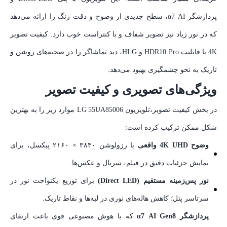
پردازشگر α7 AI، سطح جدیدی از وضوح و دقت رنگ را ارائه می‌دهد
که در نور زیاد نیز تصویر شفاف و با کنتراست خوب دارد. کیفیت تصویر
4K با قابلیت HDR10 Pro و HLG، دید تماشاگر را در صحنه‌های روشن و
تاریک به نحو چشمگیری بهبود می‌دهد.
ویژگی‌های تصویری و کیفیت تصویر
در بخش کیفیت تصویر،تلویزیون LG 55UA85006 موارد زیر را به بهترین
شکل ممکن ترکیب کرده است:
وضوح 4K UHD واقعی
با رزولوشن ۳۸۴۰ × ۲۱۶۰ پیکسل، برای
نمایش جزئیات دقیق در فیلم، سریال و عکس‌ها.
نور پس‌زمینه مستقیم (Direct LED)
برای توزیع یکنواخت نور در
سرتاسر پنل؛ کاهش هاله‌های نوری در لبه‌ها و نقاط تاریک.
پردازشگر α7 AI Gen8
که با هوش مصنوعی قوی باعث ارتقای