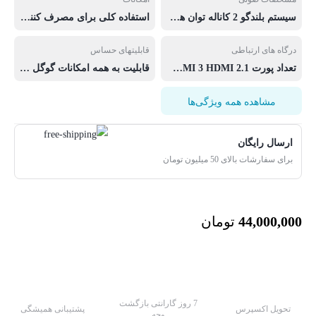
سیستم بلندگو 2 کاناله توان هر بلندگو 10 وات سایر توضیحات صدا صدایی فراگیر و بهره گرفته از کیفیت برتر مجموع قدرت خروجی صدا 20 وات Dolby Atmos
استفاده کلی برای مصرف کننده تماشای فیلم و سریال و گیم نسخه سیستم عامل webOS هوش مصنوعی 4هسته ای قابلیت انتقال صدای تلویزیون به موبایل پشتیبانی گوگل پی دارد وای فای (WI-FI) وایفا نسخه وایفای 6 با استاندارد 802.11a/b/g/n/ac/ax بلوتوث سری ساخت 2025
درگاه های ارتباطی
قابلیتهای حساس
تعداد پورت HDMI 3 HDMI 2.1 تعداد پورت USB ورود 2 کامپوننت (COMPONENT) کامپوزیت(Composite) خروجی صوتی دیجیتال (اپتیکال) ورودی RF برق مورد نیاز AC 100~240V 50~60Hz مدل ریموت کنترل هوشمند صوتی گیرنده دیجیتال ایرانی رنگ بدنه تلویزیون مشکی پایه رومیزی اتصال به گوشی مستقیم کابل برق باتری کنترل
قابلیت به همه امکانات گوگل گیرنده خارجی dvb خاموش شده خودکار پورت شبکه LAN قابلت ظبط قابل انتقال صدا تلویزیون به موبایل پشتیبانی از Apple Airplay کابل اوبتیکال ارتقاع تصویر منو زبان فارسی /انگلیسی قابلیت پخش آهنگ با بلوتوث قابلیت نصب برنامه رنگ پایه مشکی نوع پایه رومیزی بغل قابلیت نصب روی دیوار اسمارت اتصال به گوشی -اینترنت تکنولوژی تقویت صدای دیالوگ ها قابل استفاده بازی گیم PS5 قابل جابه جای دفتر چه راهنما قابل اتصال سیستم صوتی تلویزیون مناسب تماشای فیلم و سریال و گیم هوشمند بودن قابلیت های هوشمند و متاثر از هوش مصنوعی
مشاهده همه ویژگی‌ها
ارسال رایگان
برای سفارشات بالای 50 میلیون تومان
44,000,000
تومان
7 روز گارانتی بازگشت
تحویل اکسپرس
پشتیبانی همیشگی
وجه