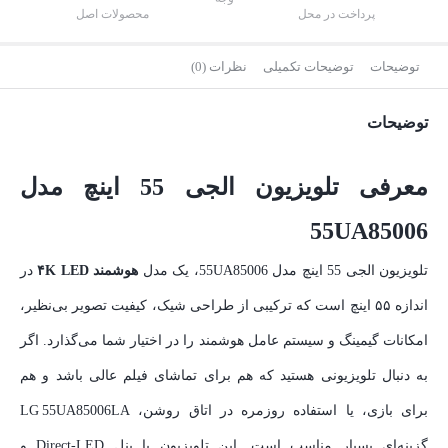
پرداخت در محل
محصولات اصل
توضیحات
توضیحات تکمیلی
نظرات (0)
توضیحات
معرفی تلویزیون الجی 55 اینچ مدل
55UA85006
تلویزیون الجی 55 اینچ مدل 55UA85006، یک مدل
هوشمند ۴K LED
در
اندازه ۵۵ اینچ است که ترکیبی از طراحی شیک، کیفیت تصویر بی‌نظیر،
امکانات گیمینگ و سیستم عامل هوشمند را در اختیار شما می‌گذارد. اگر
به دنبال تلویزیونی هستید که هم برای تماشای فیلم عالی باشد و هم
برای بازی، یا استفاده روزمره در اتاق روشن، LG 55UA85006LA
گزینه‌ای بسیار مناسب است. این تلویزیون با پنل Direct‑LED و