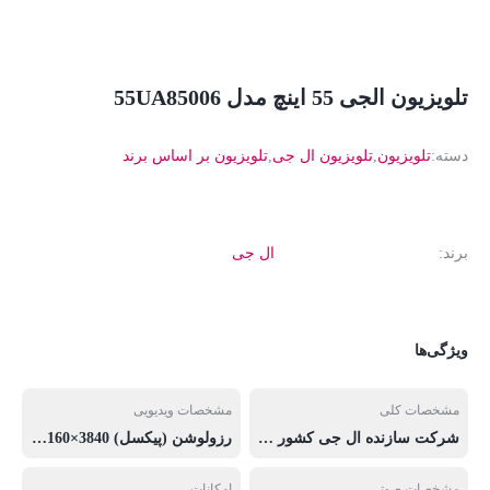
تلویزیون الجی 55 اینچ مدل 55UA85006
دسته:
تلویزیون
,
تلویزیون ال جی
,
تلویزیون بر اساس برند
برند:
ال جی
ویژگی‌ها
مشخصات کلی
مشخصات ویدیویی
شرکت سازنده ال جی کشور تولید کننده کره جنوبی کشور منتاژ مصری سری LG UHD AI UA85 سال ساخت 2025 مدل 55UA85006LA اندازه صفحه نمایش 55 اینچ نوع صفحه نمایش تخت نمایش کیفیت تصویر تصویر 4k تعداد ورودی آنتن گیرنده 2 عدد
رزولوشن (پیکسل) 3840×2160 حداکثر رفرش ریت (هرتز) 60 HZ بکلایت α7 AI Processor 4K Gen8 پردازشگر تصویر 4k وضوح تصویر 3840×2160 روشنای ارتقاع نور محدوده دینامیکی بالا ( HDR ) Dolby Vision Dolby Vision IQ قابليت ارتقاء کيفيت تصوير حافظه داخلی کلی (گیگابایت) VA روشنایی فوق العاده
مشخصات صوتی
امکانات