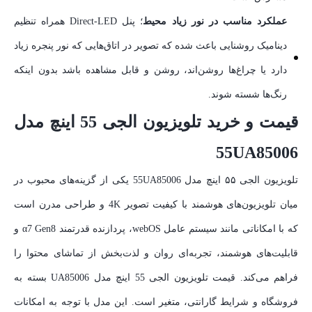
عملکرد مناسب در نور زیاد محیط
؛ پنل Direct‑LED همراه تنظیم
دینامیک روشنایی باعث شده که تصویر در اتاق‌هایی که نور پنجره زیاد
دارد یا چراغ‌ها روشن‌اند، روشن و قابل مشاهده باشد بدون اینکه
رنگ‌ها شسته شوند.
قیمت و خرید تلویزیون الجی 55 اینچ مدل
55UA85006
تلویزیون الجی ۵۵ اینچ مدل 55UA85006 یکی از گزینه‌های محبوب در
میان تلویزیون‌های هوشمند با کیفیت تصویر 4K و طراحی مدرن است
که با امکاناتی مانند سیستم عامل webOS، پردازنده قدرتمند α7 Gen8 و
قابلیت‌های هوشمند، تجربه‌ای روان و لذت‌بخش از تماشای محتوا را
فراهم می‌کند. قیمت تلویزیون الجی 55 اینچ مدل UA85006 بسته به
فروشگاه و شرایط گارانتی، متغیر است. این مدل با توجه به امکانات