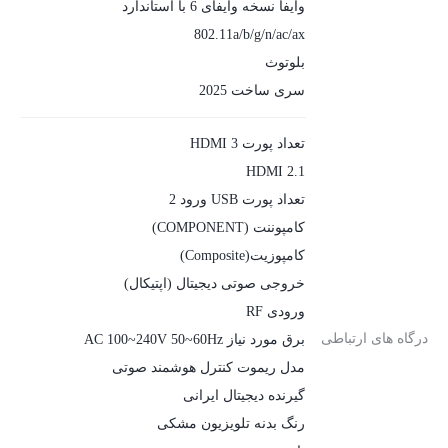
وایفا نسخه وایفای 6 با استاندارد
802.11a/b/g/n/ac/ax
بلوتوث
سری ساخت 2025
تعداد پورت HDMI 3
HDMI 2.1
تعداد پورت USB ورود 2
کامپوننت (COMPONENT)
کامپوزیت(Composite)
خروجی صوتی دیجیتال (اپتیکال)
ورودی RF
درگاه های ارتباطی
برق مورد نیاز AC 100~240V 50~60Hz
مدل ریموت کنترل هوشمند صوتی
گیرنده دیجیتال ایرانی
رنگ بدنه تلویزیون مشکی