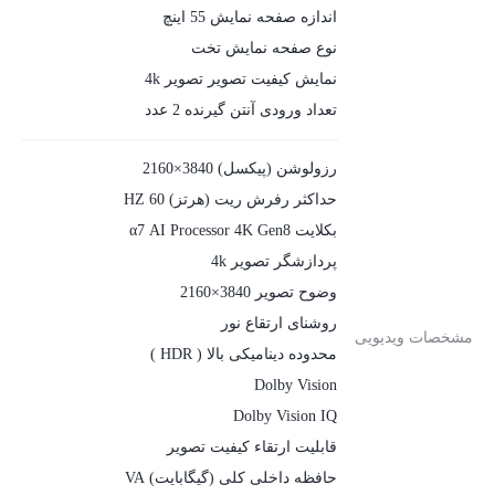
اندازه صفحه نمایش 55 اینچ
نوع صفحه نمایش تخت
نمایش کیفیت تصویر تصویر 4k
تعداد ورودی آنتن گیرنده 2 عدد
رزولوشن (پیکسل) 3840×2160
حداکثر رفرش ریت (هرتز) 60 HZ
بکلایت α7 AI Processor 4K Gen8
پردازشگر تصویر 4k
وضوح تصویر 3840×2160
روشنای ارتقاع نور
مشخصات ویدیویی
محدوده دینامیکی بالا ( HDR )
Dolby Vision
Dolby Vision IQ
قابليت ارتقاء کيفيت تصوير
حافظه داخلی کلی (گیگابایت) VA