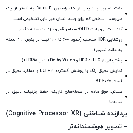
دقت تصویر بالا: پس از کالیبراسیون Delta E به کمتر از یک
می‌رسد – سطحی که برای چشم انسان غیر قابل تشخیص است.
کنتراست بی‌نهایت OLED: سیاه واقعی، جزئیات سایه دقیق.
روشنایی HDR مناسب (حدود 600 تا 900 نیت در پنجره ۱۰٪ بسته
به حالت تصویر) .
پشتیبانی از HDR10، HLG و
Dolby Vision
(بدون HDR10+).
نمایش دقیق رنگ با پوشش گسترده DCI‑P3 و عملکرد دقیق در
فضای BT.2020 .
عملکرد فوق‌العاده در صحنه‌های تاریک؛ حفظ جزئیات دقیق در
سایه‌ها.
پردازنده شناختی (Cognitive Processor XR)
– تصویر هوشمندانه‌تر