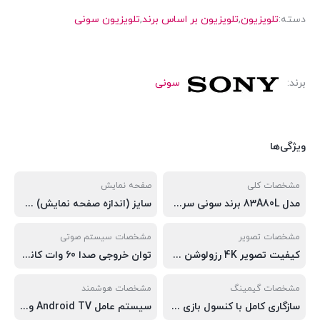
دسته:
تلویزیون
,
تلویزیون بر اساس برند
,
تلویزیون سونی
برند:
سونی
ویژگی‌ها
مشخصات کلی
صفحه نمایش
مدل 83A80L برند سونی سری 8 سال تولید 2023 کشور سازنده ژاپن کشور مونتاژ مالزی منوی فارسی
سایز (اندازه صفحه نمایش) 83 اینچ سایز بندی 55 اینچ 65 اینچ 77 اینچ 83 اینچ طراحی صفحه نمایش تخت نوع صفحه نمایش OLED نوع پنل WOLED بک‌لایت
مشخصات تصویر
مشخصات سیستم صوتی
کیفیت تصویر 4K رزولوشن 2160×3840 پیکسل ارتقاء رزولوشن (Resolution Upscale)
توان خروجی صدا 60 وات کانال صوتی 2.2 کاناله نوع بلندگو Acoustic Surface Audio+ تکنولوژی صوتی 3D Surround Upscaling Dolby Atmos Dolby Audio DTS Digital Surround ووفر
مشخصات گیمینگ
مشخصات هوشمند
سازگاری کامل با کنسول بازی نسل نهم پشتیبانی از HDMI 2.1
سیستم عامل Android TV ورژن سیستم عامل 10.0 رابط کاربری Google TV دستیار صوتی
رفرش ریت