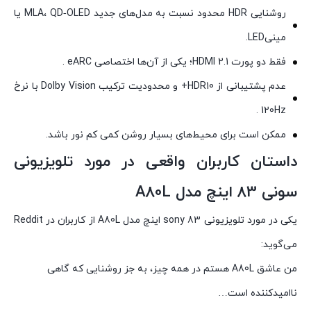
روشنایی HDR محدود نسبت به مدل‌های جدید MLA، QD‑OLED یا
مینی‌LED.
فقط دو پورت HDMI 2.1؛ یکی از آن‌ها اختصاصی eARC .
عدم پشتیبانی از HDR10+ و محدودیت ترکیب Dolby Vision با نرخ
120Hz .
ممکن است برای محیط‌های بسیار روشن کمی کم نور باشد.
داستان کاربران واقعی در مورد تلویزیونی
سونی 83 اینچ مدل A80L
یکی در مورد تلویزیونی sony 83 اینچ مدل A80L از کاربران در Reddit
می‌گوید:
من عاشق A80L هستم در همه چیز، به جز روشنایی که گاهی
ناامیدکننده است…