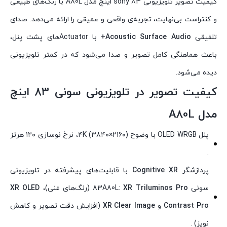
کیفیت تصویر تلویزیونی sony 83 اینچ مدل A80L با رنگ‌های طبیعی
و کنتراست بی‌نهایت، تجربه‌ی واقعی و عمیقی را ارائه می‌دهد. صدای
تلفیقی
Acoustic Surface Audio+
با Actuator‌های پشت پنل،
باعث هماهنگی کامل تصویر و صدا می‌شود که در کمتر تلویزیونی
دیده می‌شود.
کیفیت تصویر در تلویزیونی سونی 83 اینچ
مدل A80L
پنل OLED WRGB با وضوح ۴K (۳۸۴۰×۲۱۶۰)، نرخ نوسازی ۱۲۰ هرتز
.
پردازشگر
Cognitive XR
با قابلیت‌های پیشرفته در تلویزیونی
سونی 83A80L:
XR Triluminos Pro
(رنگ‌های غنی)،
XR OLED
Contrast Pro
و
XR Clear Image
(افزایش دقت تصویر و کاهش
نویز) .