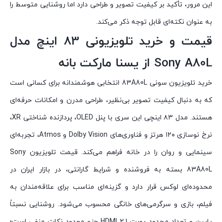
این مرور، تأکید بر کیفیت تصویر و طراحی دارد اما روشنایی متوسط را
به عنوان نکته‌ای قابل توجه ذکر می‌کند.
قیمت و خرید تلویزیونی 83 اینچ مدل
Sony A80L از یسنا مارکت بانه
خرید تلویزیون سونی 83A80L انتخابی هوشمندانه برای کسانی است
که به دنبال کیفیت تصویر بی‌نظیر، طراحی مدرن و امکانات حرفه‌ای
هستند. مدل ۸۳ اینچی این سری با پنل OLED، پردازنده شناختی XR،
نرخ نوسازی ۱۲۰ هرتز و فناوری‌های Dolby Vision و Atmos، تجربه‌ای
سینمایی و روان را در خانه فراهم می‌کند. قیمت تلویزیون Sony
83A80L بسته به فروشنده و شرایط گارانتی، در بازار ایران در
محدوده‌ای لوکس قرار دارد و گزینه‌ای مناسب برای علاقه‌مندان به
فیلم، بازی و سرگرمی‌های خانگی محسوب می‌شود. روشنایی نسبتاً
پایین و تعداد محدود پورت HDMI 2.1 جزو معدود نکات منفی است؛