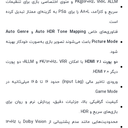
4K@120Hz، VRR، ALLM و منوی اختصاصی بازی برای تنظیمات
سریع و کارآمد، A80L را برای PS5 به گزینه‌ای ممتاز تبدیل کرده
است.
فناوری‌های خاص
Auto HDR Tone Mapping
و
Auto Genre
Picture Mode
باعث می‌شوند تصویر بازی به‌صورت خودکار بهینه
شود.
دو پورت HDMI 2.1
با امکان 4K/120Hz، VRR و ALLM؛ دو پورت
دیگر HDMI 2.0.
ورودی تاخیر عالی (Input Lag): حدود 16 تا 16.5 میلی‌ثانیه در
Game Mode.
کیفیت گرافیکی بالا، جزئیات دقیق، پردازش نرم و روان برای
بازی‌های سریع و HDR .
محدودیت‌هایی مانند عدم پشتیبانی از Dolby Vision با 120Hz