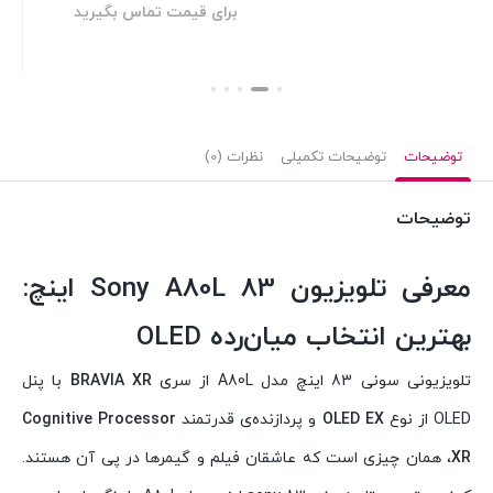
برای قیمت تماس بگیرید
بستن
توضیحات
توضیحات تکمیلی
نظرات (0)
توضیحات
معرفی تلویزیون Sony A80L 83 اینچ:
بهترین انتخاب میان‌رده OLED
تلویزیونی سونی 83 اینچ مدل A80L از سری
BRAVIA XR
با پنل
OLED از نوع
OLED EX
و پردازنده‌ی قدرتمند
Cognitive Processor
XR
، همان چیزی است که عاشقان فیلم و گیمرها در پی آن هستند.