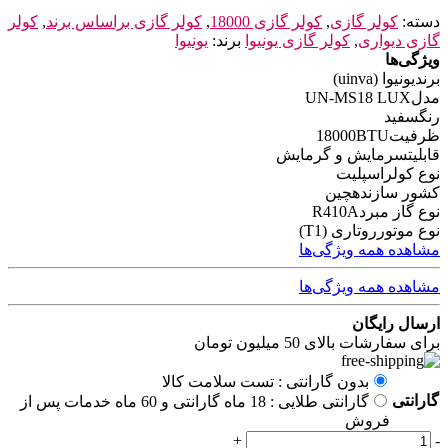
دسته:
کولر گازی
,
کولر گازی 18000
,
کولر گازی براساس برند
,
کولر
گازی دیواری
,
کولر گازی یونیوا
برند:
یونیوا
ویژگی‌ها
برند
یونیوا (uinva)
مدل
UN-MS18 LUX
رنگ
سفید
ظرفیت
18000BTU
قابلیت
سرمایش و گرمایش
نوع کولر
اسپلیت
کشور سازنده
چین
نوع گاز مبرد
R410A
نوع موتور
روتاری (T1)
مشاهده همه ویژگی‌ها
مشاهده همه ویژگی‌ها
ارسال رایگان
برای سفارشات بالای 50 میلیون تومان
بدون گارانتی : تست سلامت کالا
گارانتی
گارانتی طلایی : 18 ماه گارانتی و 60 ماه خدمات پس از
فروش
کولرگازی
+
-