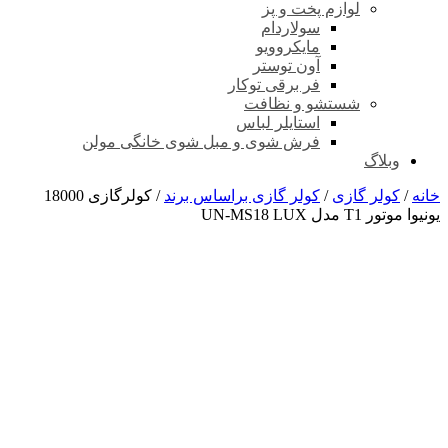
لوازم پخت و پز
سولاردام
مایکروویو
آون توستر
فر برقی توکار
شستشو و نظافت
استایلر لباس
فرش شوی و مبل شوی خانگی مولن
وبلاگ
خانه
/
کولر گازی
/
کولر گازی براساس برند
/ کولرگازی 18000
یونیوا موتور T1 مدل UN-MS18 LUX