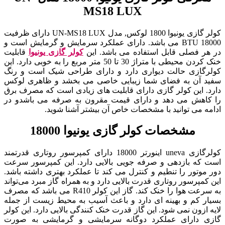
MS18 LUX
کولر گازی یونیوا 1800 لوکس, مدل UN-MS18 LUX دارای ظرفیت
18000 BTU می باشد. دارای عملکرد سرمایش و گرمایش است و
در هر فصلی قابل استفاده می باشد. این
کولر گازی یونیوا
قابلیت
خنک کردن محیطی با متراژ 30 تا 50 متر مربع را به خوبی دارد. این
کولرگازی حالت دیواری دارد و دارای طراحی شیک است و رنگ
سفید آن به فضای شما زیبایی خاصی می بخشد و ظاهری لوکس
دارد. این کولر گازی دارای قابلیت های زیادی است که مصرف برق
را کاهش می دهد و دارای قیمت مقرون به صرفه می باشدو در
ادامه می توانید با مشخصات خاص آن بیشتر آشنا شوید.
مشخصات کولر گازی یونیوا 18000
کولرگازی uneva اینورتر 18000 دارای کمپرسور روتاری قدرتمند
است که بازدهی و صرفه جویی بالایی دارد. این کمپرسور سرعت
دور موتور را تنطیم و کنترل می کند تا عملکرد بهتری داشته باشد.
این کمپرسور روتاری قدرت بالایی دارد و به همراه گاز مبرد می‌تواند
به سرعت هوا را خنک کند. گاز این کولر R410 می باشد که مصرف
بسیار کم و بهینه ای دارد و باعث آسیب به محیط زیست از جمله
لایه ازون نمی شود. این گاز قدرت خنک کنندگی بالایی دارد. این کولر
گازی دارای عملکرد دوگانه سرمایشی و گرمایشی به صورت