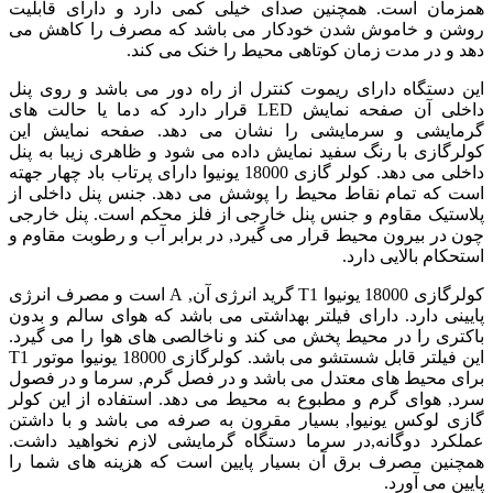
همزمان است. همچنین صدای خیلی کمی دارد و دارای قابلیت
روشن و خاموش شدن خودکار می باشد که مصرف را کاهش می
دهد و در مدت زمان کوتاهی محیط را خنک می کند.
این دستگاه دارای ریموت کنترل از راه دور می باشد و روی پنل
داخلی آن صفحه نمایش LED قرار دارد که دما یا حالت های
گرمایشی و سرمایشی را نشان می دهد. صفحه نمایش این
کولرگازی با رنگ سفید نمایش داده می شود و ظاهری زیبا به پنل
داخلی می دهد. کولر گازی 18000 یونیوا دارای پرتاب باد چهار جهته
است که تمام نقاط محیط را پوشش می دهد. جنس پنل داخلی از
پلاستیک مقاوم و جنس پنل خارجی از فلز محکم است. پنل خارجی
چون در بیرون محیط قرار می گیرد, در برابر آب و رطوبت مقاوم و
استحکام بالایی دارد.
کولرگازی 18000 یونیوا T1 گرید انرژی آن, A است و مصرف انرژی
پایینی دارد. دارای فیلتر بهداشتی می باشد که هوای سالم و بدون
باکتری را در محیط پخش می کند و ناخالصی های هوا را می گیرد.
این فیلتر قابل شستشو می باشد. کولرگازی 18000 یونیوا موتور T1
برای محیط های معتدل می باشد و در فصل گرم, سرما و در فصول
سرد, هوای گرم و مطبوع به محیط می دهد. استفاده از این کولر
گازی لوکس یونیوا, بسیار مقرون به صرفه می باشد و با داشتن
عملکرد دوگانه,در سرما دستگاه گرمایشی لازم نخواهید داشت.
همچنین مصرف برق آن بسیار پایین است که هزینه های شما را
پایین می آورد.